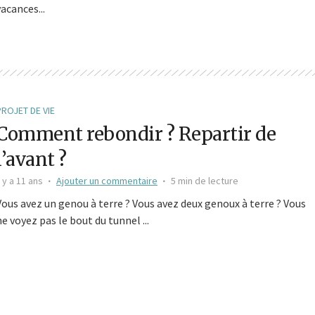
vacances...
PROJET DE VIE
Comment rebondir ? Repartir de
l’avant ?
l y a 11 ans
Ajouter un commentaire
5 min de lecture
Vous avez un genou à terre ? Vous avez deux genoux à terre ? Vous
ne voyez pas le bout du tunnel ...