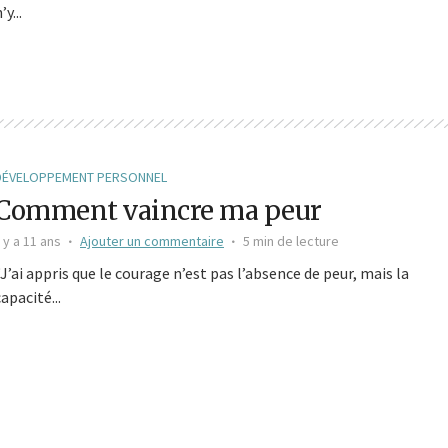
’y...
DÉVELOPPEMENT PERSONNEL
Comment vaincre ma peur
l y a 11 ans
Ajouter un commentaire
5 min de lecture
“J’ai appris que le courage n’est pas l’absence de peur, mais la
capacité...