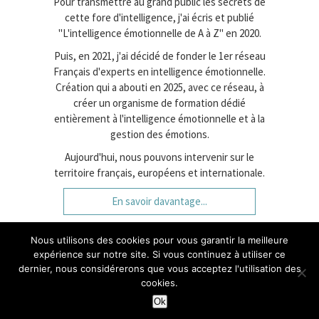
Pour transmettre au grand public les secrets de
cette fore d'intelligence, j'ai écris et publié
"L'intelligence émotionnelle de A à Z" en 2020.
Puis, en 2021, j'ai décidé de fonder le 1er réseau
Français d'experts en intelligence émotionnelle.
Création qui a abouti en 2025, avec ce réseau, à
créer un organisme de formation dédié
entièrement à l'intelligence émotionnelle et à la
gestion des émotions.
Aujourd'hui, nous pouvons intervenir sur le
territoire français, européens et internationale.
En savoir davantage...
Nous utilisons des cookies pour vous garantir la meilleure
expérience sur notre site. Si vous continuez à utiliser ce
Création : Gilbert Toullier | Webdesign :
amorenko
dernier, nous considérerons que vous acceptez l'utilisation des
cookies.
À propos de moi |
Mentions légales et CGV |
Plan de site
Ok