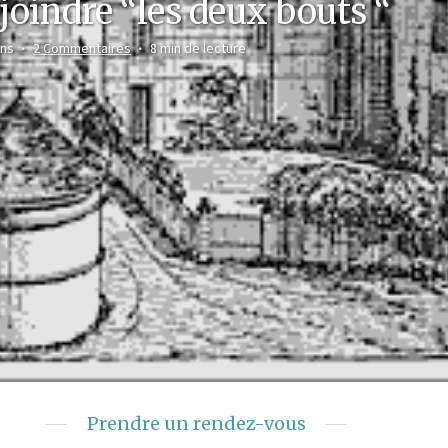
oindre “les deux bouts “
ans
2 Commentaires
8 min de lecture
Prendre un rendez-vous