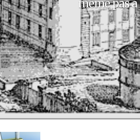
même pas à j
Il y a 11 