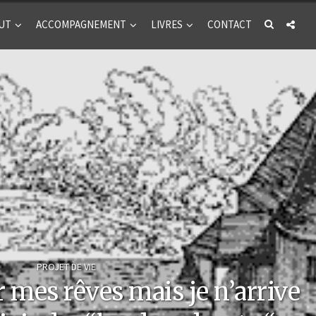
UT
ACCOMPAGNEMENT
LIVRES
CONTACT
PROJET DE VIE
r mes rêves mais je n’arrive