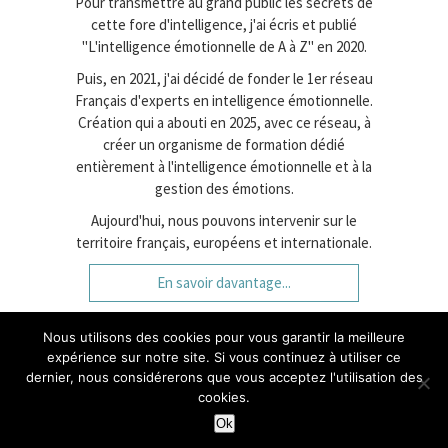
Pour transmettre au grand public les secrets de
cette fore d'intelligence, j'ai écris et publié
"L'intelligence émotionnelle de A à Z" en 2020.
Puis, en 2021, j'ai décidé de fonder le 1er réseau
Français d'experts en intelligence émotionnelle.
Création qui a abouti en 2025, avec ce réseau, à
créer un organisme de formation dédié
entièrement à l'intelligence émotionnelle et à la
gestion des émotions.
Aujourd'hui, nous pouvons intervenir sur le
territoire français, européens et internationale.
En savoir davantage...
Nous utilisons des cookies pour vous garantir la meilleure
expérience sur notre site. Si vous continuez à utiliser ce
Création : Gilbert Toullier | Webdesign :
amorenko
dernier, nous considérerons que vous acceptez l'utilisation des
cookies.
À propos de moi |
Mentions légales et CGV |
Plan de site
Ok